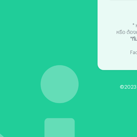
* 
หรือ ต้อง
"ท
Fa
©2023 P